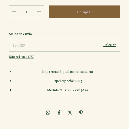
Alterar CEP
Entregas para o CEP:
Meios de envio
Calcular
Não sei meu CEP
Impressão digital (sem moldura)
Papel especial 250g
Medida: 21 x 29,7 cm (A4)