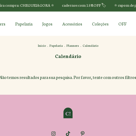
ra compra: CHEGUEIAGORA ⭐️
cadernos com 15%OFF 🏷️
⭐️ cupom de p
ers
Papelaria
Jogos
Acessórios
Coleções
OFF
Início
.
Papelaria
.
Planners
.
Calendário
Calendário
Não temos resultados para sua pesquisa. Por favor, tente com outros filtros