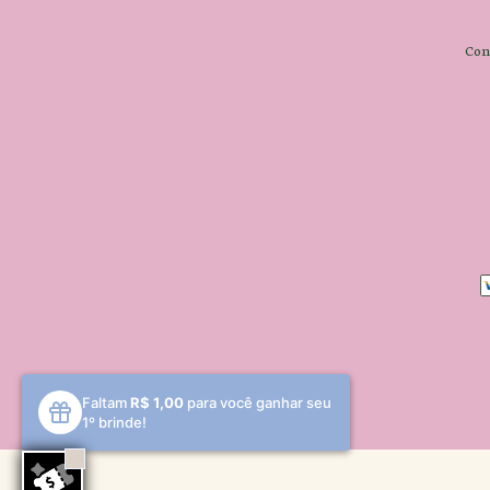
Con
Faltam
R$ 1,00
para você ganhar seu
1º brinde!