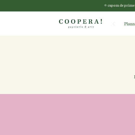
⭐️ cupom de primei
Plann