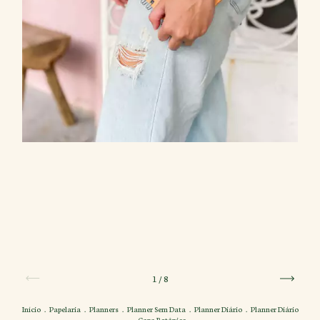
1
/
8
Início
.
Papelaria
.
Planners
.
Planner Sem Data
.
Planner Diário
.
Planner Diário
- Capa Botânica