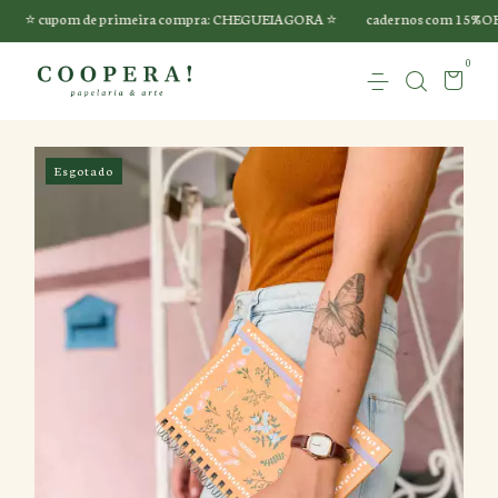
pom de primeira compra: CHEGUEIAGORA ⭐️
cadernos com 15%OFF 🏷️
0
Esgotado