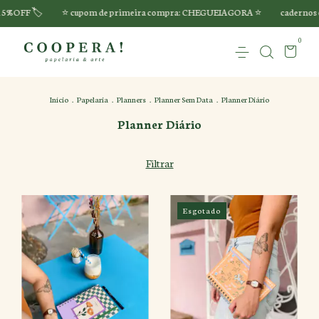
5%OFF 🏷️
⭐️ cupom de primeira compra: CHEGUEIAGORA ⭐️
cadernos c
0
Início
.
Papelaria
.
Planners
.
Planner Sem Data
.
Planner Diário
Planner Diário
Filtrar
Esgotado