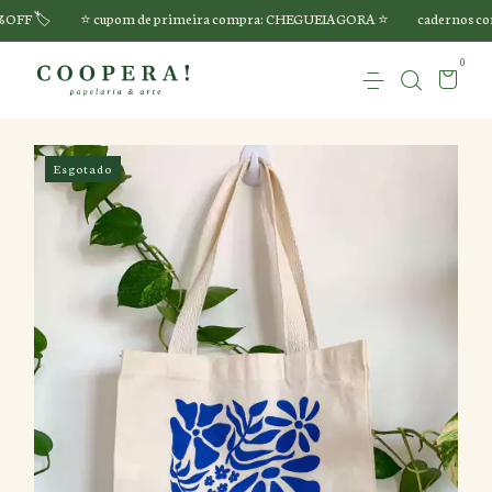
F 🏷️
⭐️ cupom de primeira compra: CHEGUEIAGORA ⭐️
cadernos com 
0
Esgotado