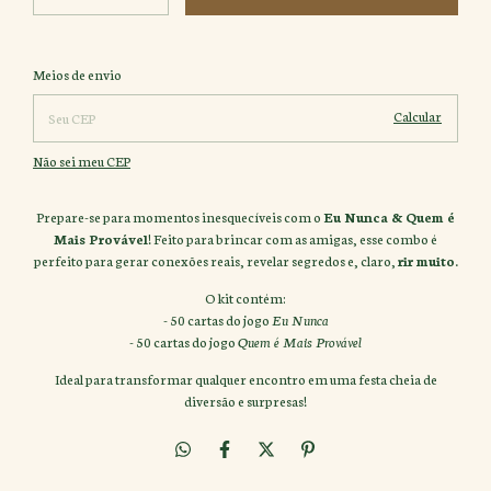
Alterar CEP
Entregas para o CEP:
Meios de envio
Calcular
Não sei meu CEP
Prepare-se para momentos inesquecíveis com o
Eu Nunca & Quem é
Mais Provável
! Feito para brincar com as amigas, esse combo é
perfeito para gerar conexões reais, revelar segredos e, claro,
rir muito
.
O kit contém:
- 50 cartas do jogo
Eu Nunca
- 50 cartas do jogo
Quem é Mais Provável
Ideal para transformar qualquer encontro em uma festa cheia de
diversão e surpresas!