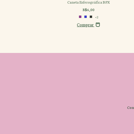
neta UNI PIN Preta
Caneta Esferográfica BPX
R$20,00
R$6,00
+2
Comprar
Comprar
Con