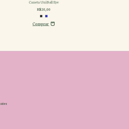
Caneta UniBall Eye
Kit Canetas Emot
R$20,00
R$35,00
Comprar
Comprar
ntes