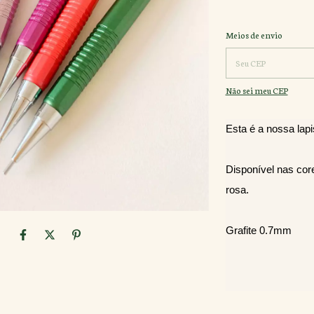
Entregas para o CEP:
Meios de envio
Não sei meu CEP
Esta é a nossa lap
Disponível nas cores
rosa.
Grafite 0.7mm