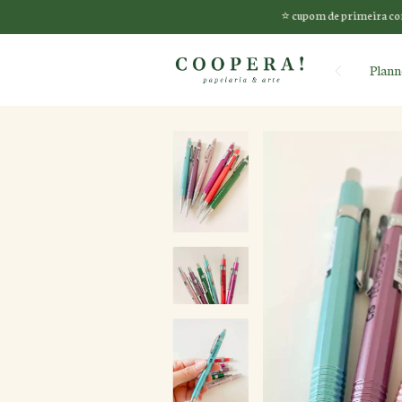
⭐️ cupom de primeira compra: CHEG
Plann