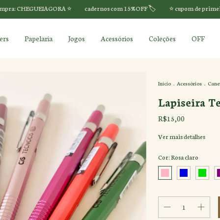
UEIAGORA ⭐️
cadernos com 15%OFF 🏷️
⭐️ cupom de primeira compra:
ers
Papelaria
Jogos
Acessórios
Coleções
OFF
Início
.
Acessórios
.
Canet
Lapiseira T
R$15,00
Ver mais detalhes
Cor:
Rosa claro