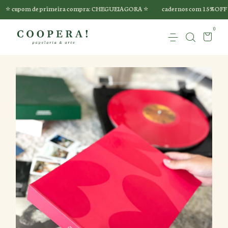
️ cupom de primeira compra: CHEGUEIAGORA ⭐️
cadernos com 15%OFF 🏷️
0