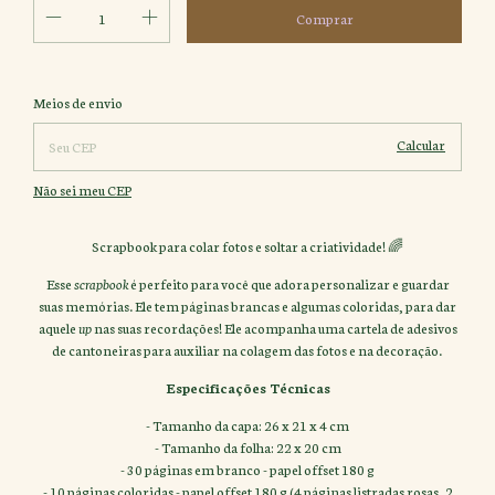
Alterar CEP
Entregas para o CEP:
Meios de envio
Calcular
Não sei meu CEP
Scrapbook para colar fotos e soltar a criatividade! 🌈
Esse
scrapbook
é perfeito para você que adora personalizar e guardar
suas memórias. Ele tem páginas brancas e algumas coloridas, para dar
aquele
up
nas suas recordações! Ele acompanha uma cartela de adesivos
de cantoneiras para auxiliar na colagem das fotos e na decoração.
Especificações Técnicas
- Tamanho da capa: 26 x 21 x 4 cm
- Tamanho da folha: 22 x 20 cm
- 30 páginas em branco - papel offset 180 g
- 10 páginas coloridas - papel offset 180 g (4 páginas listradas rosas, 2