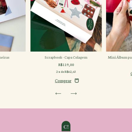
Mini Álbum par
neiras
Scrapbook - Capa Colagem
R$119,00
2
x de
R$62,63