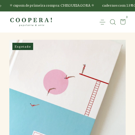
⭐️ cupom de primeira compra: CHEGUEIAGORA ⭐️
cadernos com 15%OFF 
0
Esgotado