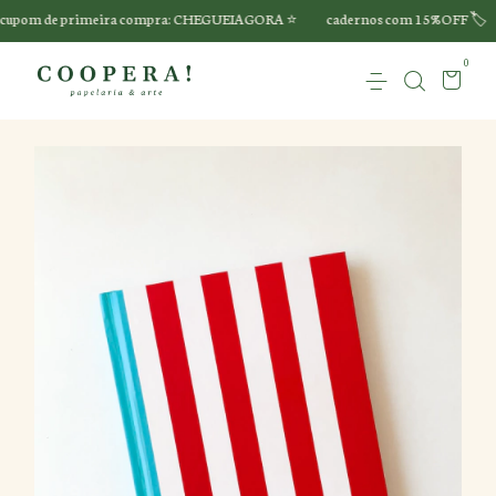
upom de primeira compra: CHEGUEIAGORA ⭐️
cadernos com 15%OFF 🏷️
0