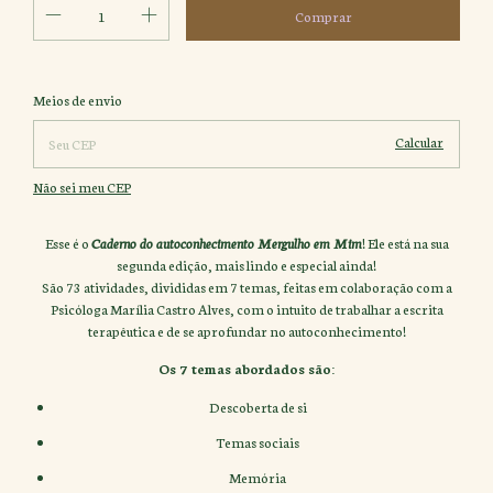
Alterar CEP
Entregas para o CEP:
Meios de envio
Calcular
Não sei meu CEP
Esse é o
Caderno do autoconhecimento Mergulho em Mim
! Ele está na sua
segunda edição, mais lindo e especial ainda!
São 73 atividades, divididas em 7 temas, feitas em colaboração com a
Psicóloga Marília Castro Alves, com o intuito de trabalhar a escrita
terapêutica e de se aprofundar no autoconhecimento!
Os 7 temas abordados são:
Descoberta de si
Temas sociais
Memória