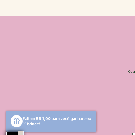
Con
Faltam
R$ 1,00
para você ganhar seu
1º brinde!