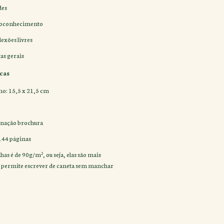
des
utoconhecimento
lexões livres
as gerais
cas
o: 15,5 x 21,5 cm
rnação brochura
144 páginas
as é de 90g/m², ou seja, elas são mais
e permite escrever de caneta sem manchar