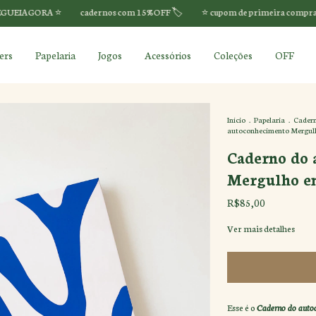
️
cadernos com 15%OFF 🏷️
⭐️ cupom de primeira compra: CHEGUEIAGO
ers
Papelaria
Jogos
Acessórios
Coleções
OFF
Início
.
Papelaria
.
Cader
autoconhecimento Mergulh
Caderno do 
Mergulho em
R$85,00
Ver mais detalhes
Esse é o
Caderno do aut