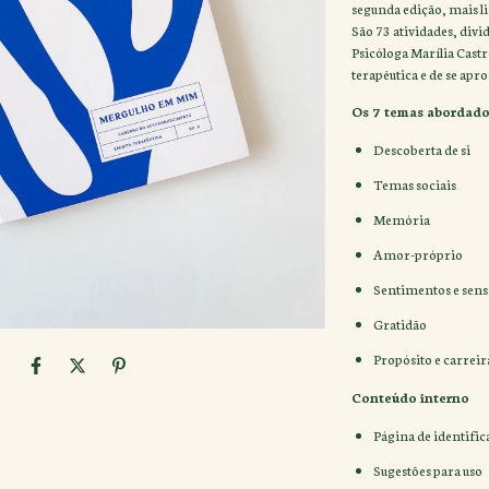
segunda edição, mais li
São 73 atividades, divi
Psicóloga Marília Castro
terapêutica e de se ap
Os 7 temas abordado
Descoberta de si
Temas sociais
Memória
Amor-próprio
Sentimentos e sens
Gratidão
Propósito e carreir
Conteúdo interno
Página de identific
Sugestões para uso