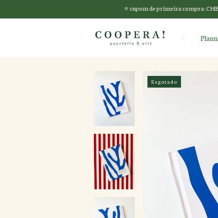
⭐️ cupom de primeira compra: CHEGUEIAGORA ⭐
Plann
Esgotado