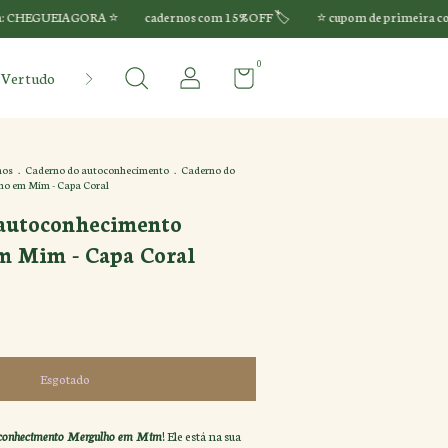
RA ⭐️
cadernos com 15%OFF 🏷️
⭐️ cupom de primeira compra: CHEGU
0
Ver tudo
nos
.
Caderno do autoconhecimento
.
Caderno do
o em Mim - Capa Coral
autoconhecimento
 Mim - Capa Coral
oconhecimento Mergulho em Mim
! Ele está na sua