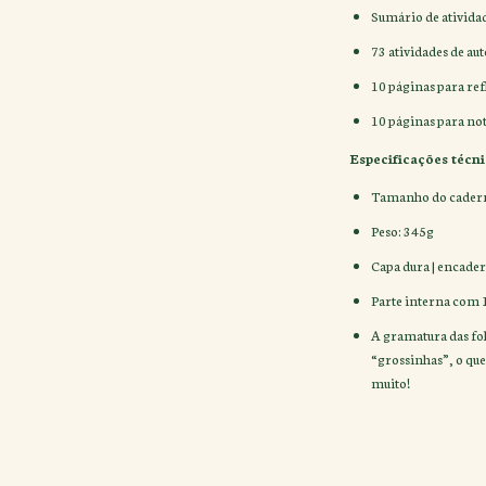
Sumário de ativida
73 atividades de a
10 páginas para ref
10 páginas para not
Especificações técni
Tamanho do cadern
Peso: 345g
Capa dura | encade
Parte interna com 
A gramatura das folh
“grossinhas”, o qu
muito!