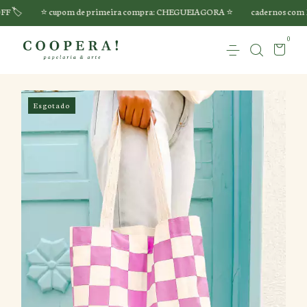
⭐️ cupom de primeira compra: CHEGUEIAGORA ⭐️
cadernos com 15%OFF 
0
Esgotado