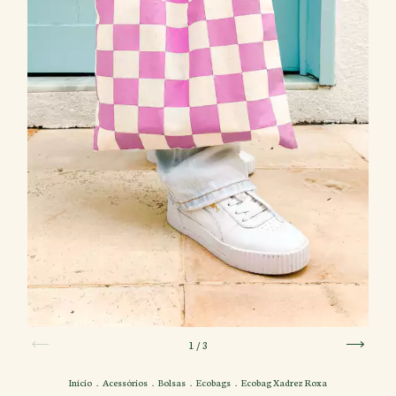
1
/
3
Início
.
Acessórios
.
Bolsas
.
Ecobags
.
Ecobag Xadrez Roxa